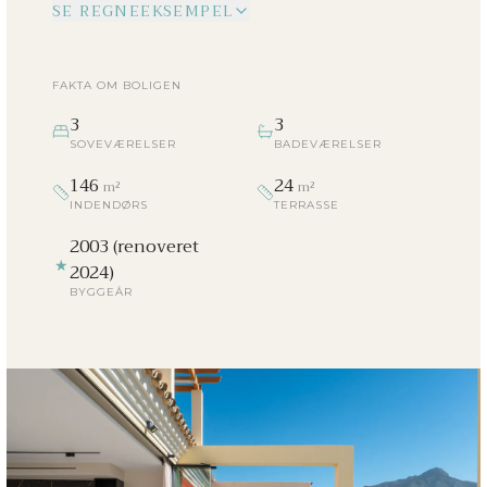
SE REGNEEKSEMPEL
FAKTA OM BOLIGEN
3
3
SOVEVÆRELSER
BADEVÆRELSER
146
24
m²
m²
INDENDØRS
TERRASSE
2003 (renoveret
★
2024)
BYGGEÅR