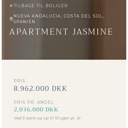
TILBAGE TIL BOLIGER
NUEVA ANDALUCIA, COSTA DEL SOL,
SPANIEN
APARTMENT JASMINE
PRIS
8.962.000 DKK
PRIS PR. ANDEL
2.036.000 DKK
Ved 5 ejere og op til 10 uger pr. år